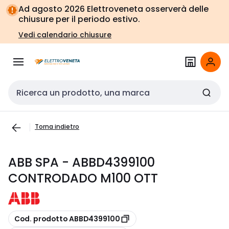
Vai alla
Vai
Ad agosto 2026 Elettroveneta osserverà delle
navigazione
alla
chiusure per il periodo estivo.
pagina
Vedi calendario chiusure
Cerca input
Torna indietro
ABB SPA - ABBD4399100
CONTRODADO M100 OTT
copia
Cod. prodotto ABBD4399100