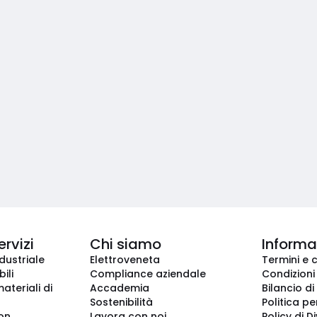
ervizi
Chi siamo
Informaz
dustriale
Elettroveneta
Termini e 
ili
Compliance aziendale
Condizioni
ateriali di
Accademia
Bilancio di
Sostenibilità
Politica pe
ion
Lavora con noi
Policy di D