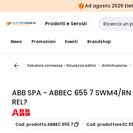
Vai alla
Vai
Ad agosto 2026 Elett
navigazione
alla
pagina
Prodotti e Servizi
Cerca input
News
Promozioni
Eventi
Brandshop
Soluzioni connesse - Sicurezza edifici
Antintrusione
ABB SPA - ABBEC 655 7 SWM4/RN 
REL?
copia
copia
Cod. prodotto ABBEC 655 7
Cod. produttore EC 6