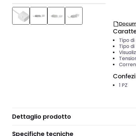
Docum
Caratter
Tipo di
Tipo d
Visuali
Tension
Corrent
Confez
1
PZ
Dettaglio prodotto
Specifiche tecniche