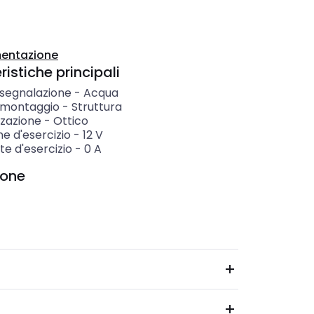
entazione
istiche principali
 segnalazione
-
Acqua
i montaggio
-
Struttura
zzazione
-
Ottico
e d'esercizio
-
12
V
e d'esercizio
-
0
A
ione