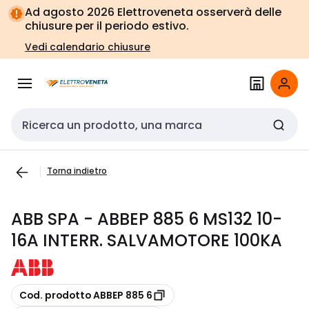
Vai alla
Vai
Ad agosto 2026 Elettroveneta osserverà delle
navigazione
alla
chiusure per il periodo estivo.
pagina
Vedi calendario chiusure
Cerca input
Torna indietro
ABB SPA - ABBEP 885 6 MS132 10-
16A INTERR. SALVAMOTORE 100KA
copia
Cod. prodotto ABBEP 885 6