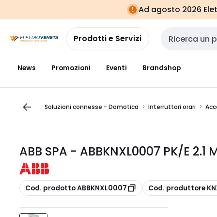
Vai alla
Vai
Ad agosto 2026 Elett
navigazione
alla
pagina
Prodotti e Servizi
Cerca input
News
Promozioni
Eventi
Brandshop
Soluzioni connesse - Domotica
Interruttori orari
Acce
ABB SPA - ABBKNXL0007 PK/E 2.1
copia
copia
Cod. prodotto ABBKNXL0007
Cod. produttore K