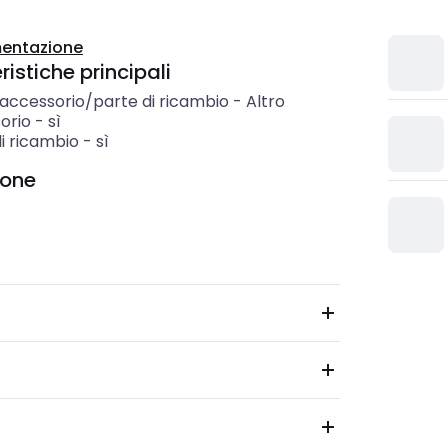
entazione
istiche principali
 accessorio/parte di ricambio
-
Altro
orio
-
sì
i ricambio
-
sì
ione