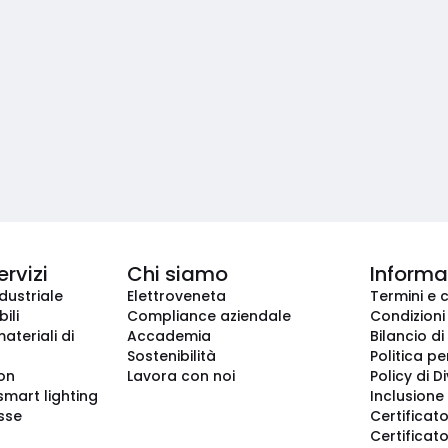
ervizi
Chi siamo
Informaz
dustriale
Elettroveneta
Termini e 
ili
Compliance aziendale
Condizioni
ateriali di
Accademia
Bilancio di
Sostenibilità
Politica pe
ion
Lavora con noi
Policy di D
smart lighting
Inclusione 
sse
Certificato
Certificato