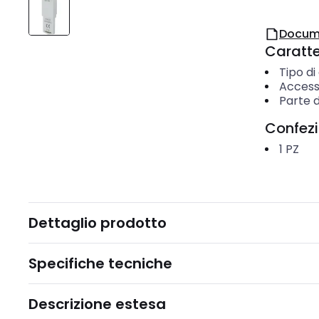
Docum
Caratter
Tipo di
Access
Parte d
Confez
1
PZ
Dettaglio prodotto
Specifiche tecniche
Descrizione estesa