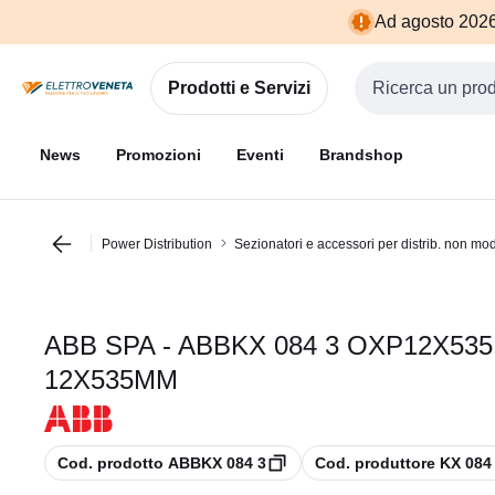
Vai alla
Vai
Ad agosto 2026 
navigazione
alla
pagina
Prodotti e Servizi
Cerca input
News
Promozioni
Eventi
Brandshop
Power Distribution
Sezionatori e accessori per distrib. non mod
ABB SPA - ABBKX 084 3 OXP12X5
12X535MM
copia
copia
Cod. prodotto ABBKX 084 3
Cod. produttore KX 084