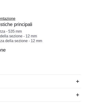
ntazione
stiche principali
zza
-
535
mm
 della sezione
-
12
mm
za della sezione
-
12
mm
one