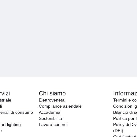
vizi
Chi siamo
Informazi
triale
Elettroveneta
Termini e co
i
Compliance aziendale
Condizioni g
eriali di consumo
Accademia
Bilancio di s
Sostenibilità
Politica per 
art lighting
Lavora con noi
Policy di Div
e
(DEI)
Certificato d