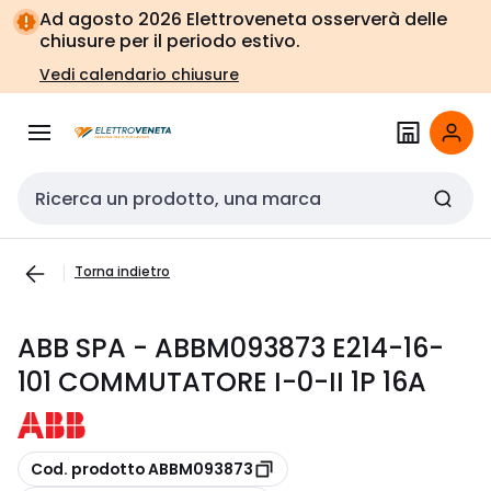
Vai alla
Vai
Ad agosto 2026 Elettroveneta osserverà delle
navigazione
alla
chiusure per il periodo estivo.
pagina
Vedi calendario chiusure
Cerca input
Torna indietro
ABB SPA - ABBM093873 E214-16-
101 COMMUTATORE I-0-II 1P 16A
copia
Cod. prodotto ABBM093873