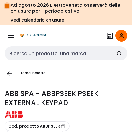
Vai alla
Vai
Ad agosto 2026 Elettroveneta osserverà delle
navigazione
alla
chiusure per il periodo estivo.
pagina
Vedi calendario chiusure
Cerca input
Torna indietro
ABB SPA - ABBPSEEK PSEEK
EXTERNAL KEYPAD
copia
Cod. prodotto ABBPSEEK