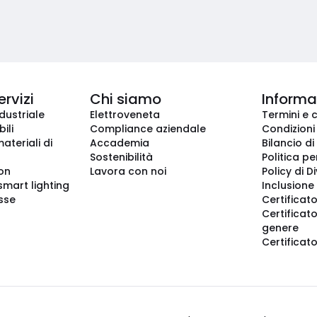
ervizi
Chi siamo
Informaz
dustriale
Elettroveneta
Termini e 
ili
Compliance aziendale
Condizioni
ateriali di
Accademia
Bilancio di
Sostenibilità
Politica pe
ion
Lavora con noi
Policy di D
smart lighting
Inclusione 
sse
Certificato
Certificato
genere
Certificat