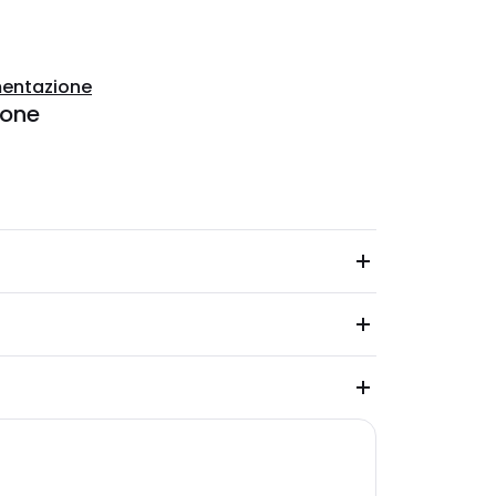
entazione
ione