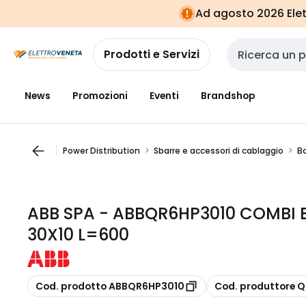
Vai alla
Vai
Ad agosto 2026 Elett
navigazione
alla
pagina
Prodotti e Servizi
Cerca input
News
Promozioni
Eventi
Brandshop
Power Distribution
Sbarre e accessori di cablaggio
Ba
ABB SPA - ABBQR6HP3010 COMBI 
30X10 L=600
copia
copia
Cod. prodotto ABBQR6HP3010
Cod. produttore 