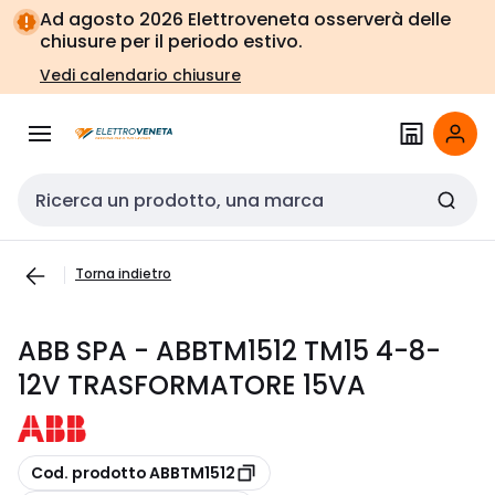
Vai alla
Vai
Ad agosto 2026 Elettroveneta osserverà delle
navigazione
alla
chiusure per il periodo estivo.
pagina
Vedi calendario chiusure
Cerca input
Torna indietro
ABB SPA - ABBTM1512 TM15 4-8-
12V TRASFORMATORE 15VA
copia
Cod. prodotto ABBTM1512