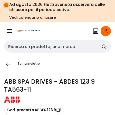
Vai alla
Vai
Ad agosto 2026 Elettroveneta osserverà delle
navigazione
alla
chiusure per il periodo estivo.
pagina
Vedi calendario chiusure
Cerca input
Torna indietro
ABB SPA DRIVES - ABDES 123 9
TA563-11
copia
Cod. prodotto ABDES 123 9