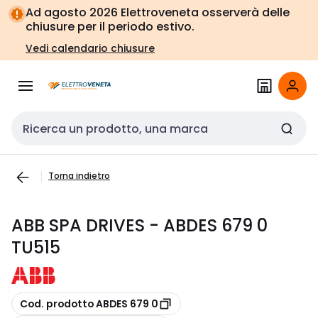
Vai alla
Vai
Ad agosto 2026 Elettroveneta osserverà delle
navigazione
alla
chiusure per il periodo estivo.
pagina
Vedi calendario chiusure
Cerca input
Torna indietro
ABB SPA DRIVES - ABDES 679 0
TU515
copia
Cod. prodotto ABDES 679 0