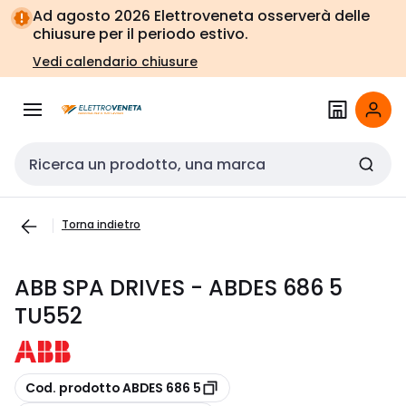
Vai alla
Vai
Ad agosto 2026 Elettroveneta osserverà delle
navigazione
alla
chiusure per il periodo estivo.
pagina
Vedi calendario chiusure
Cerca input
Torna indietro
ABB SPA DRIVES - ABDES 686 5
TU552
copia
Cod. prodotto ABDES 686 5