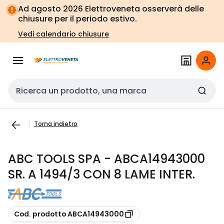
Vai alla
Vai
Ad agosto 2026 Elettroveneta osserverà delle
navigazione
alla
chiusure per il periodo estivo.
pagina
Vedi calendario chiusure
Cerca input
Torna indietro
ABC TOOLS SPA - ABCA14943000
SR. A 1494/3 CON 8 LAME INTER.
copia
Cod. prodotto ABCA14943000