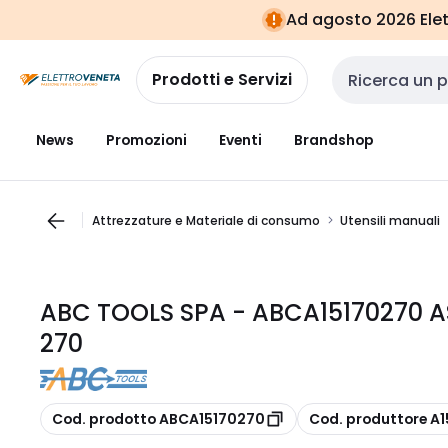
Vai alla
Vai
Ad agosto 2026 Elett
navigazione
alla
pagina
Prodotti e Servizi
Cerca input
News
Promozioni
Eventi
Brandshop
Attrezzature e Materiale di consumo
Utensili manuali
ABC TOOLS SPA - ABCA15170270 
270
copia
copia
Cod. prodotto ABCA15170270
Cod. produttore A