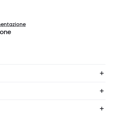
entazione
ione