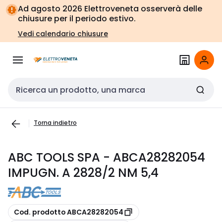
Vai alla
Vai
Ad agosto 2026 Elettroveneta osserverà delle
navigazione
alla
chiusure per il periodo estivo.
pagina
Vedi calendario chiusure
Cerca input
Torna indietro
ABC TOOLS SPA - ABCA28282054
IMPUGN. A 2828/2 NM 5,4
copia
Cod. prodotto ABCA28282054