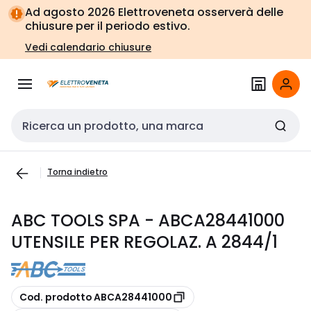
Vai alla
Vai
Ad agosto 2026 Elettroveneta osserverà delle
navigazione
alla
chiusure per il periodo estivo.
pagina
Vedi calendario chiusure
Cerca input
Torna indietro
ABC TOOLS SPA - ABCA28441000
UTENSILE PER REGOLAZ. A 2844/1
copia
Cod. prodotto ABCA28441000