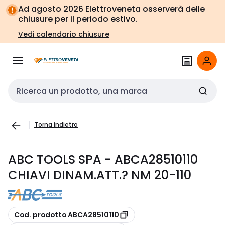
Vai alla
Vai
Ad agosto 2026 Elettroveneta osserverà delle
navigazione
alla
chiusure per il periodo estivo.
pagina
Vedi calendario chiusure
Cerca input
Torna indietro
ABC TOOLS SPA - ABCA28510110
CHIAVI DINAM.ATT.? NM 20-110
copia
Cod. prodotto ABCA28510110