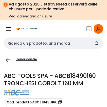
Vai alla
Vai
Ad agosto 2026 Elettroveneta osserverà delle
navigazione
alla
chiusure per il periodo estivo.
pagina
Vedi calendario chiusure
Cerca input
Torna indietro
ABC TOOLS SPA - ABCB18490160
TRONCHESI COBOLT 160 MM
copia
Cod. prodotto ABCB18490160