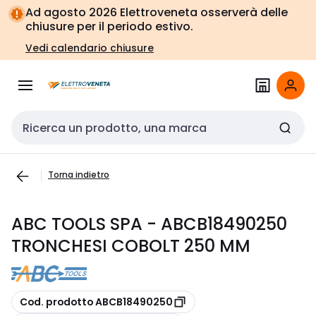
Vai alla
Vai
Ad agosto 2026 Elettroveneta osserverà delle
navigazione
alla
chiusure per il periodo estivo.
pagina
Vedi calendario chiusure
Cerca input
Torna indietro
ABC TOOLS SPA - ABCB18490250
TRONCHESI COBOLT 250 MM
copia
Cod. prodotto ABCB18490250