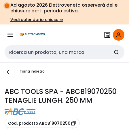
Vai alla
Vai
Ad agosto 2026 Elettroveneta osserverà delle
navigazione
alla
chiusure per il periodo estivo.
pagina
Vedi calendario chiusure
Cerca input
Torna indietro
ABC TOOLS SPA - ABCB19070250
TENAGLIE LUNGH. 250 MM
copia
Cod. prodotto ABCB19070250