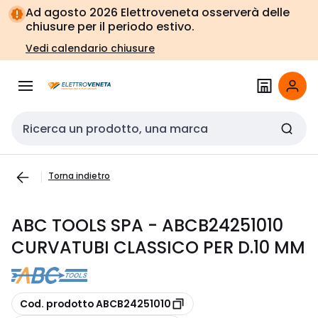
Vai alla
Vai
Ad agosto 2026 Elettroveneta osserverà delle
navigazione
alla
chiusure per il periodo estivo.
pagina
Vedi calendario chiusure
Cerca input
Torna indietro
ABC TOOLS SPA - ABCB24251010
CURVATUBI CLASSICO PER D.10 MM
copia
Cod. prodotto ABCB24251010