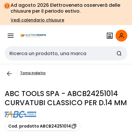
Vai alla
Vai
Ad agosto 2026 Elettroveneta osserverà delle
navigazione
alla
chiusure per il periodo estivo.
pagina
Vedi calendario chiusure
Cerca input
Torna indietro
ABC TOOLS SPA - ABCB24251014
CURVATUBI CLASSICO PER D.14 MM
copia
Cod. prodotto ABCB24251014