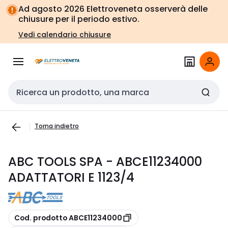
Vai alla
Vai
Ad agosto 2026 Elettroveneta osserverà delle
navigazione
alla
chiusure per il periodo estivo.
pagina
Vedi calendario chiusure
Cerca input
Torna indietro
ABC TOOLS SPA - ABCE11234000
ADATTATORI E 1123/4
copia
Cod. prodotto ABCE11234000