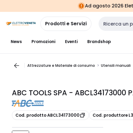
Vai alla
Vai
Ad agosto 2026 Elett
navigazione
alla
pagina
Prodotti e Servizi
Cerca input
News
Promozioni
Eventi
Brandshop
Attrezzature e Materiale di consumo
Utensili manuali
ABC TOOLS SPA - ABCL34173000 P
copia
copia
Cod. prodotto ABCL34173000
Cod. produttore L