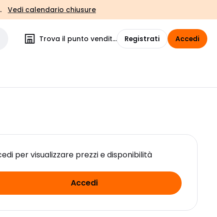
.
Vedi calendario chiusure
Trova il punto vendita
Registrati
Accedi
edi per visualizzare prezzi e disponibilità
Accedi