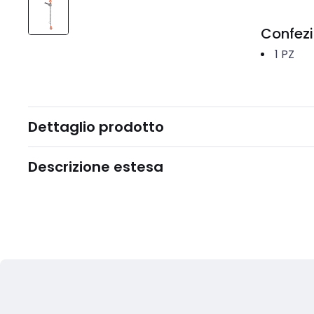
Confez
1
PZ
Dettaglio prodotto
Descrizione estesa