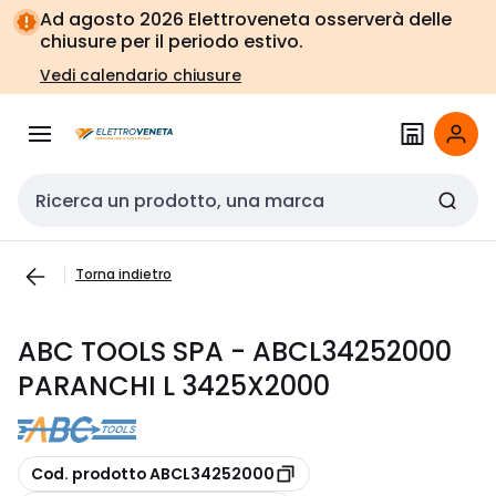
Vai alla
Vai
Ad agosto 2026 Elettroveneta osserverà delle
navigazione
alla
chiusure per il periodo estivo.
pagina
Vedi calendario chiusure
Cerca input
Torna indietro
ABC TOOLS SPA - ABCL34252000
PARANCHI L 3425X2000
copia
Cod. prodotto ABCL34252000