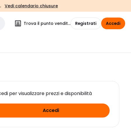
.
Vedi calendario chiusure
Trova il punto vendita
Registrati
Accedi
edi per visualizzare prezzi e disponibilità
Accedi