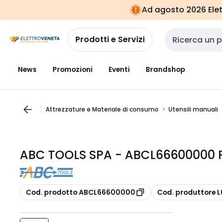
Vai alla
Vai
Ad agosto 2026 Elett
navigazione
alla
pagina
Prodotti e Servizi
Cerca input
News
Promozioni
Eventi
Brandshop
Attrezzature e Materiale di consumo
Utensili manuali
ABC TOOLS SPA - ABCL66600000 P
copia
copia
Cod. prodotto ABCL66600000
Cod. produttore