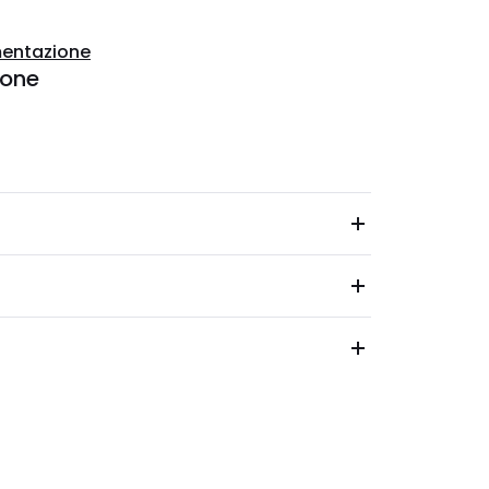
entazione
ione