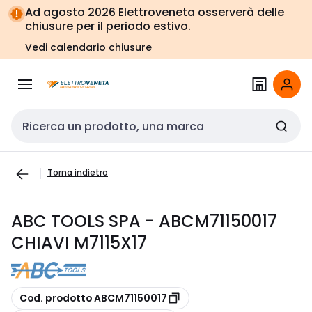
Vai alla
Vai
Ad agosto 2026 Elettroveneta osserverà delle
navigazione
alla
chiusure per il periodo estivo.
pagina
Vedi calendario chiusure
Cerca input
Torna indietro
ABC TOOLS SPA - ABCM71150017
CHIAVI M7115X17
copia
Cod. prodotto ABCM71150017