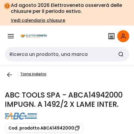
Vai alla
Vai
Ad agosto 2026 Elettroveneta osserverà delle
navigazione
alla
chiusure per il periodo estivo.
pagina
Vedi calendario chiusure
Cerca input
Torna indietro
ABC TOOLS SPA - ABCA14942000
IMPUGN. A 1492/2 X LAME INTER.
copia
Cod. prodotto ABCA14942000