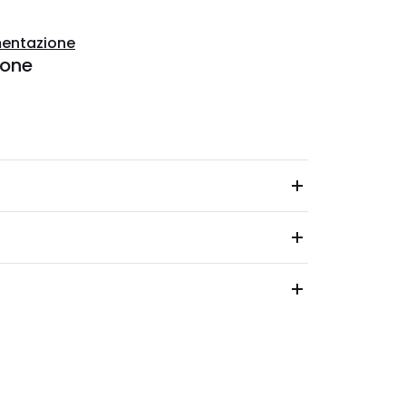
entazione
ione