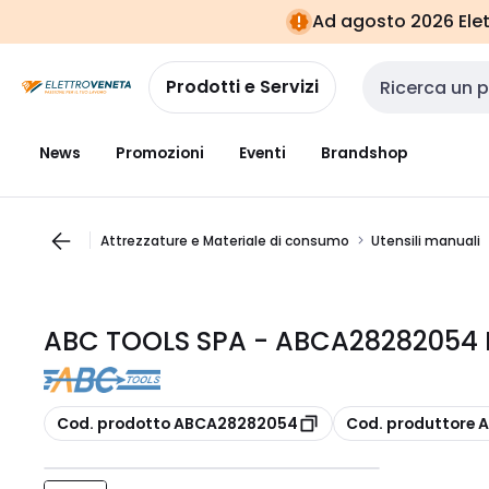
Vai alla
Vai
Ad agosto 2026 Elett
navigazione
alla
pagina
Prodotti e Servizi
Cerca input
News
Promozioni
Eventi
Brandshop
Attrezzature e Materiale di consumo
Utensili manuali
ABC TOOLS SPA - ABCA28282054 
copia
copia
Cod. prodotto ABCA28282054
Cod. produttore