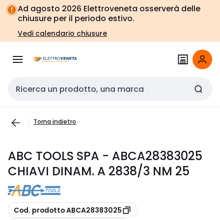
Vai alla
Vai
Ad agosto 2026 Elettroveneta osserverà delle
navigazione
alla
chiusure per il periodo estivo.
pagina
Vedi calendario chiusure
Cerca input
Torna indietro
ABC TOOLS SPA - ABCA28383025
CHIAVI DINAM. A 2838/3 NM 25
copia
Cod. prodotto ABCA28383025