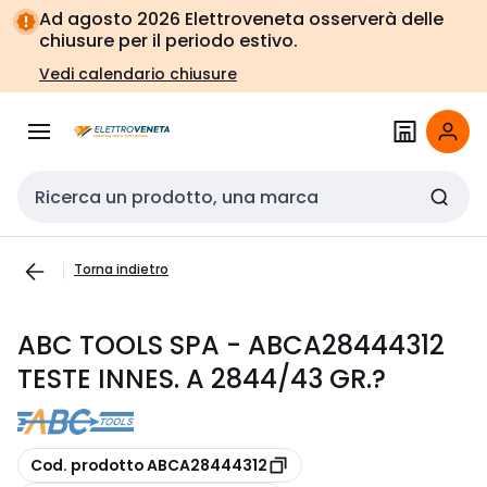
Vai alla
Vai
Ad agosto 2026 Elettroveneta osserverà delle
navigazione
alla
chiusure per il periodo estivo.
pagina
Vedi calendario chiusure
Cerca input
Torna indietro
ABC TOOLS SPA - ABCA28444312
TESTE INNES. A 2844/43 GR.?
copia
Cod. prodotto ABCA28444312