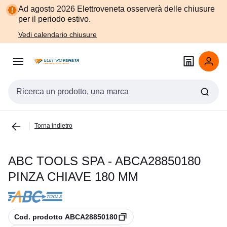
Vai alla
Vai
Ad agosto 2026 Elettroveneta osserverà delle chiusure
navigazione
alla
per il periodo estivo.
pagina
Vedi calendario chiusure
Cerca input
Torna indietro
ABC TOOLS SPA - ABCA28850180
PINZA CHIAVE 180 MM
copia
Cod. prodotto ABCA28850180