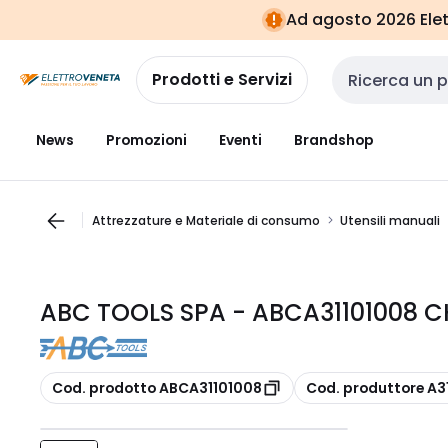
Vai alla
Vai
Ad agosto 2026 Elett
navigazione
alla
pagina
Prodotti e Servizi
Cerca input
News
Promozioni
Eventi
Brandshop
Attrezzature e Materiale di consumo
Utensili manuali
ABC TOOLS SPA - ABCA31101008 CH
copia
copia
Cod. prodotto ABCA31101008
Cod. produttore A3