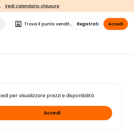
.
Vedi calendario chiusure
Trova il punto vendita
Registrati
Accedi
edi per visualizzare prezzi e disponibilità
Accedi