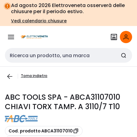
Vai alla
Vai
Ad agosto 2026 Elettroveneta osserverà delle
navigazione
alla
chiusure per il periodo estivo.
pagina
Vedi calendario chiusure
Cerca input
Torna indietro
ABC TOOLS SPA - ABCA31107010
CHIAVI TORX TAMP. A 3110/7 T10
copia
Cod. prodotto ABCA31107010