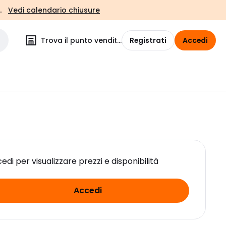
.
Vedi calendario chiusure
Trova il punto vendita
Registrati
Accedi
edi per visualizzare prezzi e disponibilità
Accedi