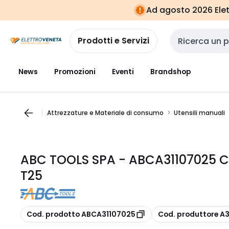
Vai alla
Vai
Ad agosto 2026 Elett
navigazione
alla
pagina
Prodotti e Servizi
Cerca input
News
Promozioni
Eventi
Brandshop
Attrezzature e Materiale di consumo
Utensili manuali
ABC TOOLS SPA - ABCA31107025 CH
T25
copia
copia
Cod. prodotto ABCA31107025
Cod. produttore A