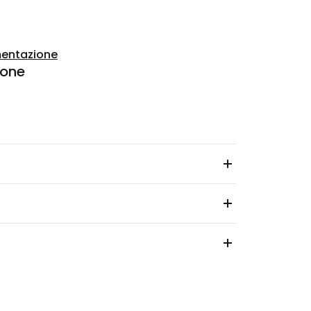
entazione
ione