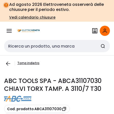
Vai alla
Vai
Ad agosto 2026 Elettroveneta osserverà delle
navigazione
alla
chiusure per il periodo estivo.
pagina
Vedi calendario chiusure
Cerca input
Torna indietro
ABC TOOLS SPA - ABCA31107030
CHIAVI TORX TAMP. A 3110/7 T30
copia
Cod. prodotto ABCA31107030