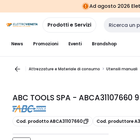
Vai alla
Vai
Ad agosto 2026 Elett
navigazione
alla
pagina
Prodotti e Servizi
Cerca input
News
Promozioni
Eventi
Brandshop
Attrezzature e Materiale di consumo
Utensili manuali
ABC TOOLS SPA - ABCA31107660 9
copia
copia
Cod. prodotto ABCA31107660
Cod. produttore A