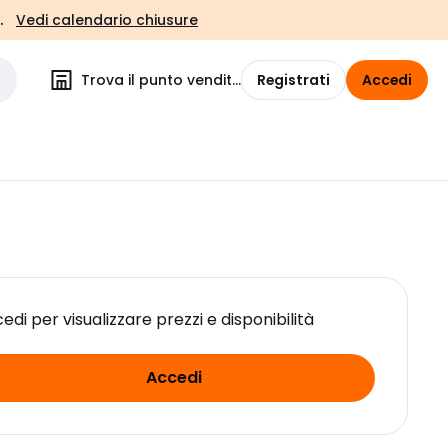
.
Vedi calendario chiusure
Trova il punto vendita
Registrati
Accedi
edi per visualizzare prezzi e disponibilità
Accedi