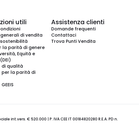
ioni utili
Assistenza clienti
condizioni
Domande frequenti
 generali di vendita
Contattaci
 sostenibilità
Trova Punti Vendita
r la parità di genere
iversità, Equità e
(DEI)
 di qualità
 per la parità di
o GEEIS
ale int.vers. € 520.000 | P. IVA CEE IT 00184820280 R.E.A. PD n.