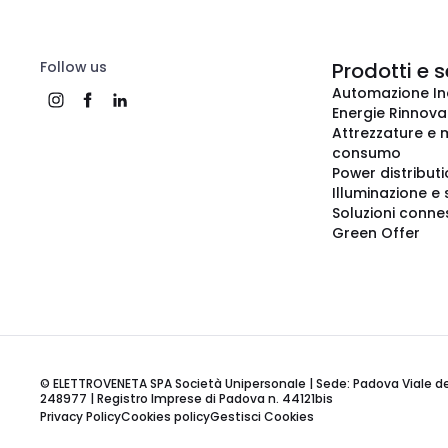
Follow us
Prodotti e s
Automazione In
Energie Rinnovab
Attrezzature e m
consumo
Power distribut
Illuminazione e 
Soluzioni conne
Green Offer
© ELETTROVENETA SPA Società Unipersonale | Sede: Padova Viale della
248977 | Registro Imprese di Padova n. 44121bis
Privacy Policy
Cookies policy
Gestisci Cookies