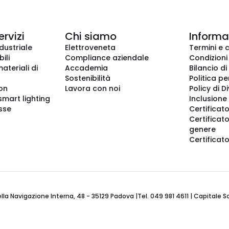
ervizi
Chi siamo
Informaz
dustriale
Elettroveneta
Termini e 
ili
Compliance aziendale
Condizioni
ateriali di
Accademia
Bilancio di
Sostenibilità
Politica pe
ion
Lavora con noi
Policy di D
smart lighting
Inclusione 
sse
Certificato
Certificato
genere
Certificat
 Navigazione Interna, 48 - 35129 Padova |Tel. 049 981 4611 | Capitale Soci