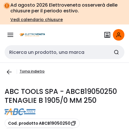
Vai alla
Vai
Ad agosto 2026 Elettroveneta osserverà delle
navigazione
alla
chiusure per il periodo estivo.
pagina
Vedi calendario chiusure
Cerca input
Torna indietro
ABC TOOLS SPA - ABCB19050250
TENAGLIE B 1905/0 MM 250
copia
Cod. prodotto ABCB19050250