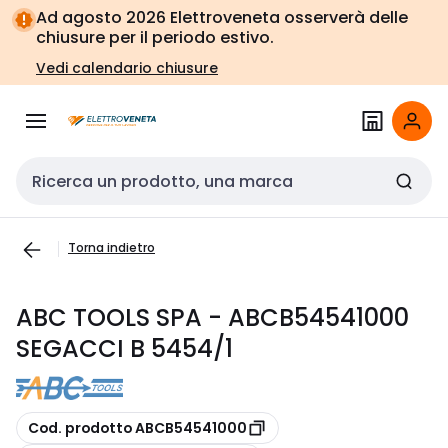
Vai alla
Vai
Ad agosto 2026 Elettroveneta osserverà delle
navigazione
alla
chiusure per il periodo estivo.
pagina
Vedi calendario chiusure
Cerca input
Torna indietro
ABC TOOLS SPA - ABCB54541000
SEGACCI B 5454/1
copia
Cod. prodotto ABCB54541000