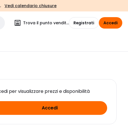
.
Vedi calendario chiusure
Trova il punto vendita
Registrati
Accedi
edi per visualizzare prezzi e disponibilità
Accedi