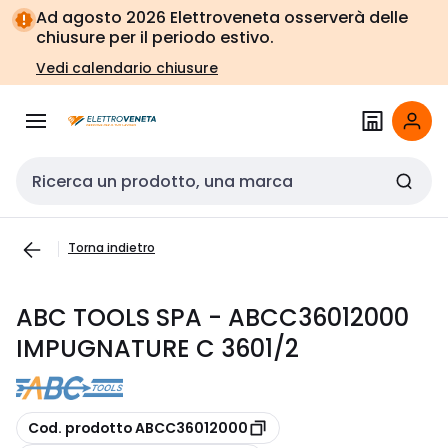
Vai alla
Vai
Ad agosto 2026 Elettroveneta osserverà delle
navigazione
alla
chiusure per il periodo estivo.
pagina
Vedi calendario chiusure
Cerca input
Torna indietro
ABC TOOLS SPA - ABCC36012000
IMPUGNATURE C 3601/2
copia
Cod. prodotto ABCC36012000