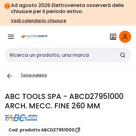
Vai alla
Vai
Ad agosto 2026 Elettroveneta osserverà delle
navigazione
alla
chiusure per il periodo estivo.
pagina
Vedi calendario chiusure
Cerca input
Torna indietro
ABC TOOLS SPA - ABCD27951000
ARCH. MECC. FINE 260 MM
copia
Cod. prodotto ABCD27951000