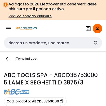
Vai alla
Vai
Ad agosto 2026 Elettroveneta osserverà delle
navigazione
alla
chiusure per il periodo estivo.
pagina
Vedi calendario chiusure
Cerca input
Torna indietro
ABC TOOLS SPA - ABCD38753000
5 LAME X SEGHETTI D 3875/3
copia
Cod. prodotto ABCD38753000