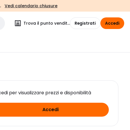
.
Vedi calendario chiusure
Trova il punto vendita
Registrati
Accedi
edi per visualizzare prezzi e disponibilità
Accedi