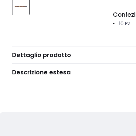
Confez
10
PZ
Dettaglio prodotto
Descrizione estesa