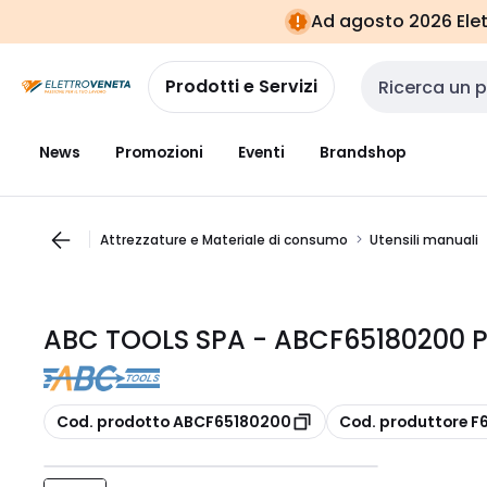
Vai alla
Vai
Ad agosto 2026 Elett
navigazione
alla
pagina
Prodotti e Servizi
Cerca input
News
Promozioni
Eventi
Brandshop
Attrezzature e Materiale di consumo
Utensili manuali
ABC TOOLS SPA - ABCF65180200 P
copia
copia
Cod. prodotto ABCF65180200
Cod. produttore F