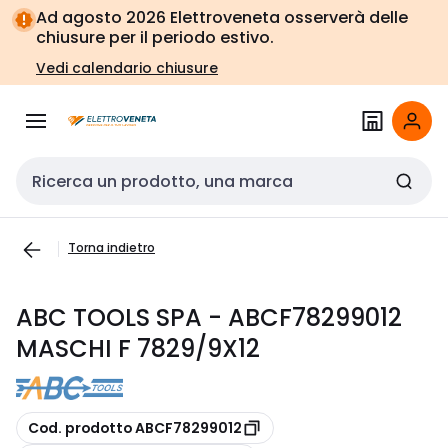
Vai alla
Vai
Ad agosto 2026 Elettroveneta osserverà delle
navigazione
alla
chiusure per il periodo estivo.
pagina
Vedi calendario chiusure
Cerca input
Torna indietro
ABC TOOLS SPA - ABCF78299012
MASCHI F 7829/9X12
copia
Cod. prodotto ABCF78299012