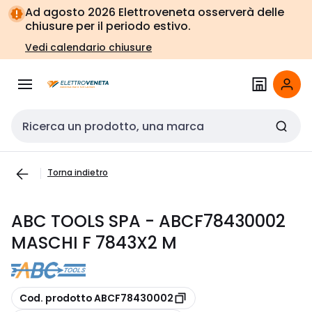
Vai alla
Vai
Ad agosto 2026 Elettroveneta osserverà delle
navigazione
alla
chiusure per il periodo estivo.
pagina
Vedi calendario chiusure
Cerca input
Torna indietro
ABC TOOLS SPA - ABCF78430002
MASCHI F 7843X2 M
copia
Cod. prodotto ABCF78430002