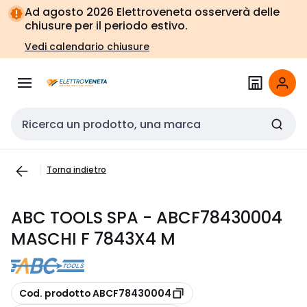
Vai alla
Vai
Ad agosto 2026 Elettroveneta osserverà delle
navigazione
alla
chiusure per il periodo estivo.
pagina
Vedi calendario chiusure
Cerca input
Torna indietro
ABC TOOLS SPA - ABCF78430004
MASCHI F 7843X4 M
copia
Cod. prodotto ABCF78430004