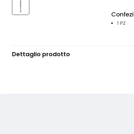
Confez
1
PZ
Dettaglio prodotto