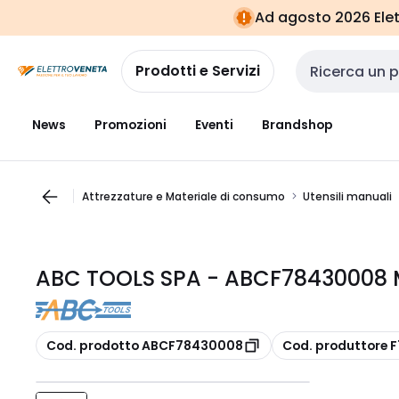
Vai alla
Vai
Ad agosto 2026 Elett
navigazione
alla
pagina
Prodotti e Servizi
Cerca input
News
Promozioni
Eventi
Brandshop
Attrezzature e Materiale di consumo
Utensili manuali
ABC TOOLS SPA - ABCF78430008 
copia
copia
Cod. prodotto ABCF78430008
Cod. produttore