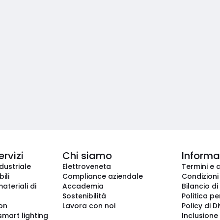
ervizi
Chi siamo
Informaz
dustriale
Elettroveneta
Termini e 
ili
Compliance aziendale
Condizioni
ateriali di
Accademia
Bilancio di
Sostenibilità
Politica pe
ion
Lavora con noi
Policy di D
smart lighting
Inclusione 