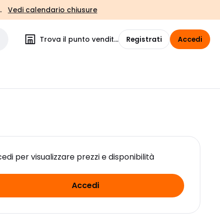
.
Vedi calendario chiusure
Trova il punto vendita
Registrati
Accedi
edi per visualizzare prezzi e disponibilità
Accedi