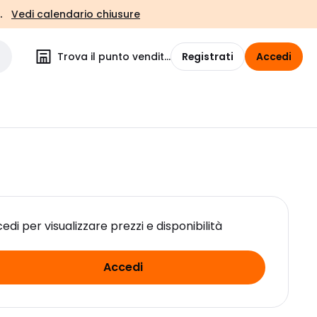
.
Vedi calendario chiusure
Trova il punto vendita
Registrati
Accedi
edi per visualizzare prezzi e disponibilità
Accedi