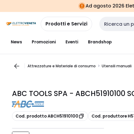
Vai alla
Vai
Ad agosto 2026 Elett
navigazione
alla
pagina
Prodotti e Servizi
Cerca input
News
Promozioni
Eventi
Brandshop
Attrezzature e Materiale di consumo
Utensili manuali
ABC TOOLS SPA - ABCH51910100 S
copia
copia
Cod. prodotto ABCH51910100
Cod. produttore H5