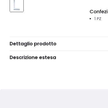
Confez
1
PZ
Dettaglio prodotto
Descrizione estesa