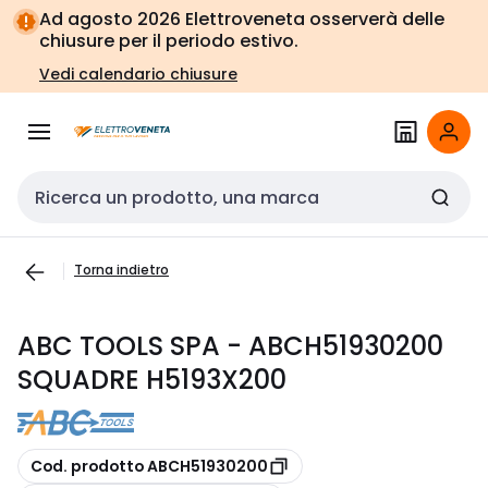
Vai alla
Vai
Ad agosto 2026 Elettroveneta osserverà delle
navigazione
alla
chiusure per il periodo estivo.
pagina
Vedi calendario chiusure
Cerca input
Torna indietro
ABC TOOLS SPA - ABCH51930200
SQUADRE H5193X200
copia
Cod. prodotto ABCH51930200